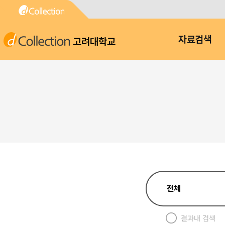
고려대학교
자료검색
결과내 검색