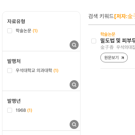
검색 키워드
[저자:金
자료유형
학술논문
(1)
학술논문
밀도법 및 피부
金子香
우석의대잡지 ,
원문보기
발행처
우석대학교 의과대학
(1)
발행년
1968
(1)