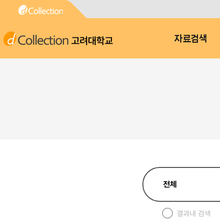
고려대학교
자료검색
결과내 검색