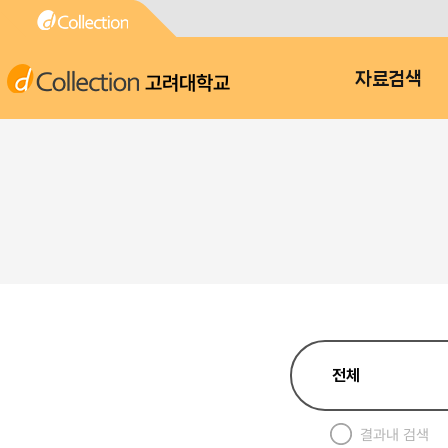
고려대학교
자료검색
결과내 검색