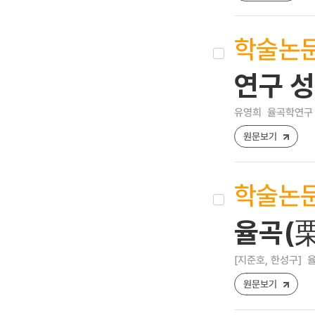
학술논
연구 
유영희
율곡학연구 [17
원문보기
학술논
율곡(
[지준호, 한성구]
율
원문보기