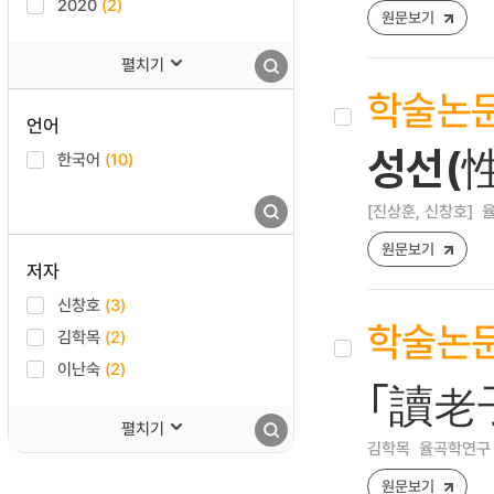
2020
(2)
원문보기
펼치기
학술논
언어
성선(
한국어
(10)
[진상훈, 신창호]
율
원문보기
저자
신창호
(3)
학술논
김학목
(2)
이난숙
(2)
｢讀老
펼치기
김학목
율곡학연구 [17
원문보기