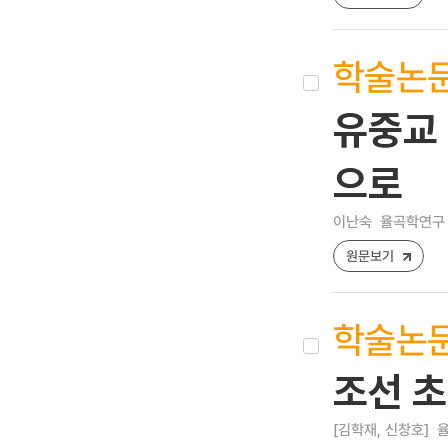
학술논
유중교 
으로
이난숙
율곡학연구 [1
원문보기
학술논
조선 초
[김학재, 신창호]
율