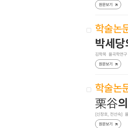
원문보기
학술논
박세당의
김학목
율곡학연구 [1
원문보기
학술논
栗谷의
[신창호, 전선숙]
율
원문보기