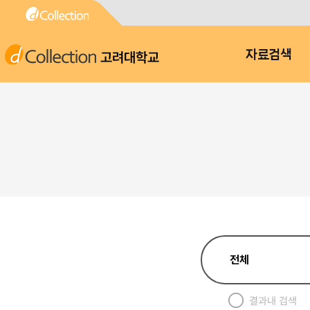
고려대학교
자료검색
결과내 검색