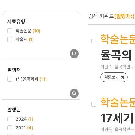
검색 키워드
[발행처:
자료유형
학술논문
(10)
학술논
학술지
(1)
율곡의
이난숙
율곡학연구 [17
발행처
원문보기
(사)율곡학회
(11)
학술논
발행년
17세기
2024
(1)
2021
(4)
이경동
율곡학연구 [1