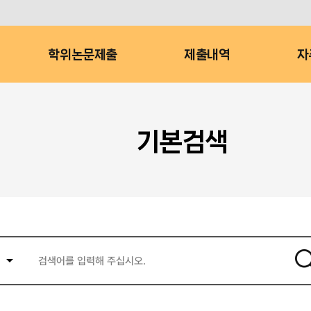
학위논문제출
제출내역
자
기본검색