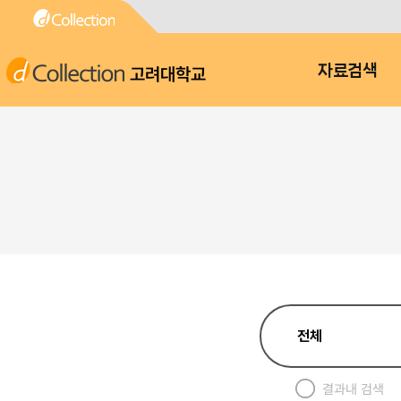
고려대학교
자료검색
결과내 검색