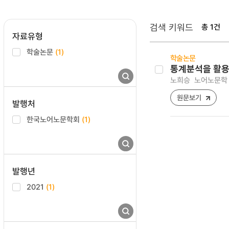
검색 키워드
총 1건
자료유형
학술논문
(1)
학술논문
통계분석을 활용한
노희승
노어노문학 [12
원문보기
발행처
한국노어노문학회
(1)
발행년
2021
(1)