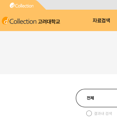
고려대학교
자료검색
결과내 검색