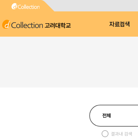
고려대학교
자료검색
결과내 검색