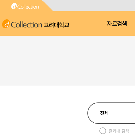
고려대학교
자료검색
결과내 검색