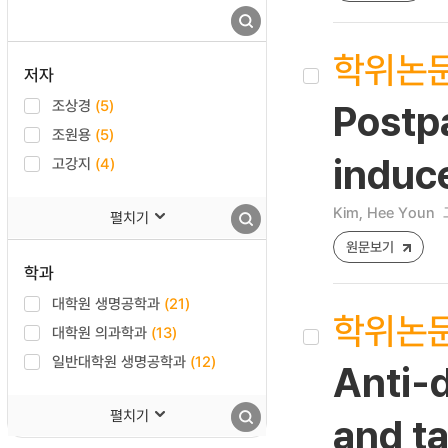
학위논
저자
조상경
(5)
Postp
조원용
(5)
induc
고강지
(4)
Kim, Hee Youn
펼치기
원문보기
학과
대학원 생명공학과
(21)
학위논
대학원 의과학과
(13)
일반대학원 생명공학과
(12)
Anti-d
펼치기
and t