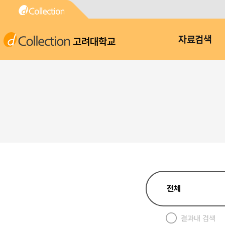
고려대학교
자료검색
결과내 검색