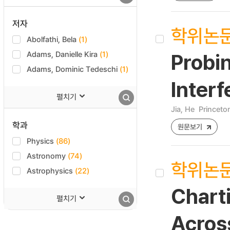
저자
학위논
Abolfathi, Bela
(1)
Adams, Danielle Kira
(1)
Probi
Adams, Dominic Tedeschi
(1)
Inter
펼치기
Jia, He
Princeto
학과
원문보기
Physics
(86)
Astronomy
(74)
학위논
Astrophysics
(22)
Chart
펼치기
Acros