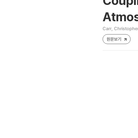
Coupli
Atmos
Carr, Christophe
원문보기