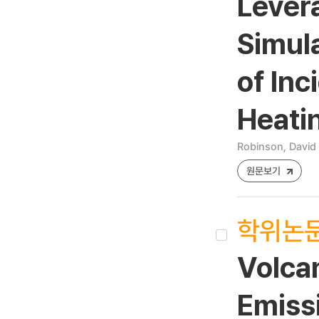
Lever
Simula
of Inc
Heati
Robinson, David
원문보기
학위논
Volcan
Emiss