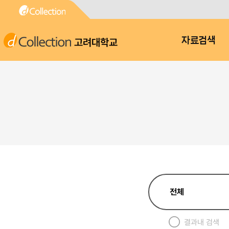
고려대학교
자료검색
결과내 검색