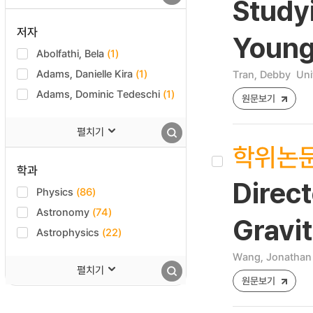
Study
저자
Young
Abolfathi, Bela
(1)
Adams, Danielle Kira
(1)
Tran, Debby
Uni
Adams, Dominic Tedeschi
(1)
원문보기
펼치기
학위논
학과
Direc
Physics
(86)
Astronomy
(74)
Gravi
Astrophysics
(22)
Wang, Jonathan
펼치기
원문보기