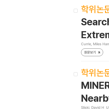
학위논
Search
Extre
Currie, Miles Har
원문보기
학위논
MINER
Nearb
Sliski, David H
U