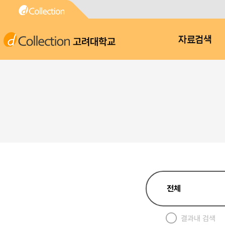
고려대학교
자료검색
결과내 검색