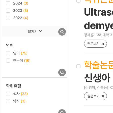
2024
(3)
Ultras
2023
(5)
2022
(4)
demye
펼치기
장재홍
고려대학교 
원문보기
언어
영어
(75)
한국어
(16)
학술논
신생아
학위유형
[김병의, 김흥동]
C
석사
(23)
원문보기
박사
(3)