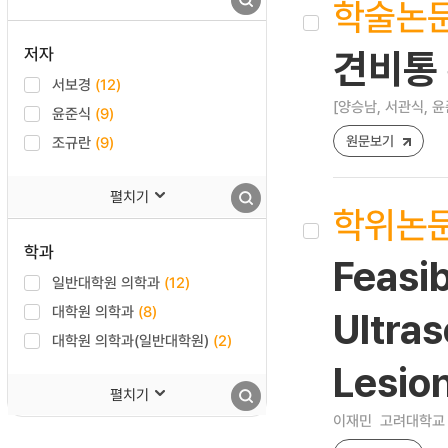
학술논
저자
견비통 
서보경
(12)
[양승남, 서관식, 윤
윤준식
(9)
원문보기
조규란
(9)
펼치기
학위논
학과
Feasi
일반대학원 의학과
(12)
대학원 의학과
(8)
Ultras
대학원 의학과(일반대학원)
(2)
Lesion
펼치기
이재민
고려대학교 