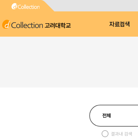
고려대학교
자료검색
결과내 검색