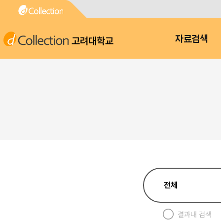
고려대학교
자료검색
결과내 검색