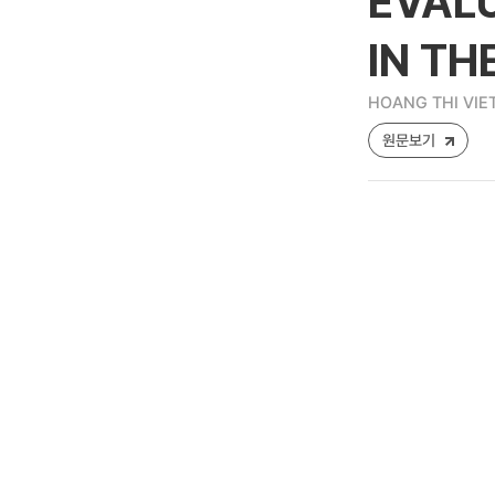
EVALU
IN TH
HOANG THI VIE
원문보기