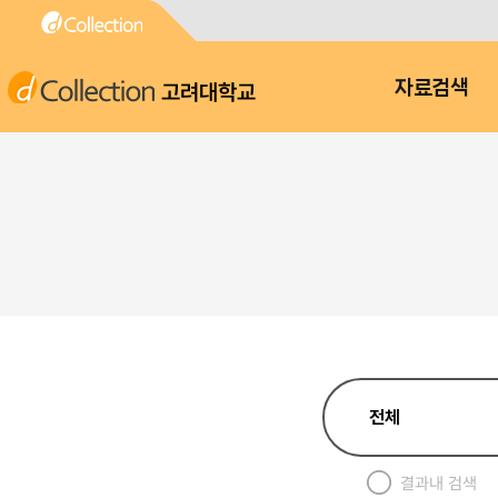
고려대학교
자료검색
결과내 검색