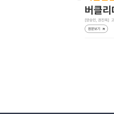
버클리
[양승민, 권진옥]
고
원문보기