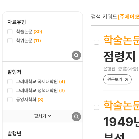
검색 키워드
[주제어:Be
자료유형
학술논문
(30)
학술논
학위논문
(11)
점령지
윤형진
史叢(사총) [1
발행처
원문보기
고려대학교 국제대학원
(4)
고려대학교 정책대학원
(3)
동양사학회
(3)
학술논
펼치기
1949
발행년
분석