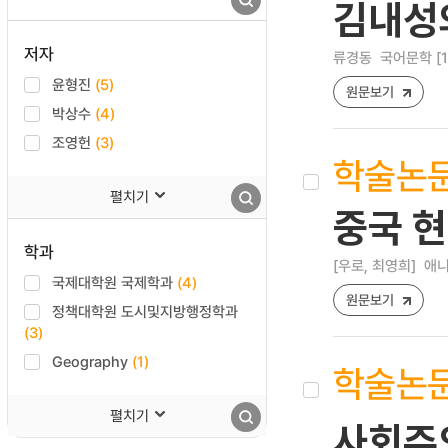
김내성의
저자
류경동
국어문학 [122
윤형진
(5)
원문보기
박상수
(4)
조영헌
(3)
학술논
펼치기
중국 현
학과
[우로, 최영희]
애니메
국제대학원 국제학과
(4)
원문보기
정책대학원 도시및지방행정학과
(3)
Geography
(1)
학술논
펼치기
사회주의