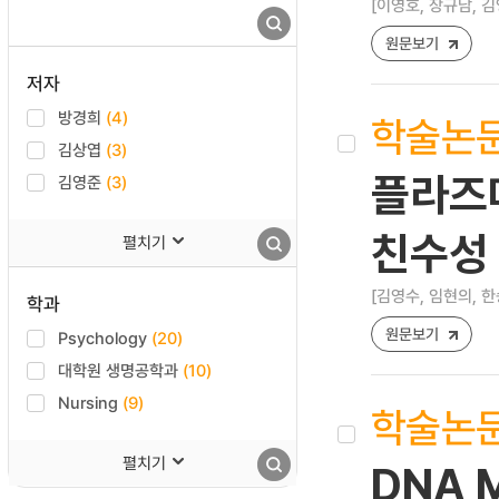
[이영호, 장규남, 김
원문보기
저자
방경희
(4)
학술논
김상엽
(3)
플라즈
김영준
(3)
친수성 
펼치기
[김영수, 임현의, 한
학과
원문보기
Psychology
(20)
대학원 생명공학과
(10)
Nursing
(9)
학술논
펼치기
DNA Mi