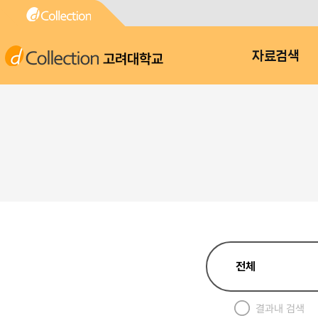
고려대학교
자료검색
결과내 검색