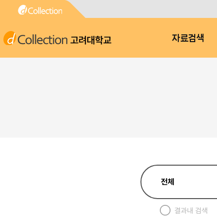
고려대학교
자료검색
결과내 검색