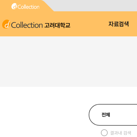
고려대학교
자료검색
결과내 검색