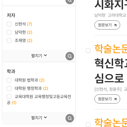
시화지
저자
남덕현
고려대학교 
신현석
(7)
원문보기
남덕현
(2)
조재영
(2)
학술논
펼치기
혁신학
학과
심으로
대학원 법학과
(2)
대학원 행정학과
(2)
[신현석, 정용주]
교
교육대학원 교육행정및고등교육전
원문보기
공
(1)
펼치기
학술논