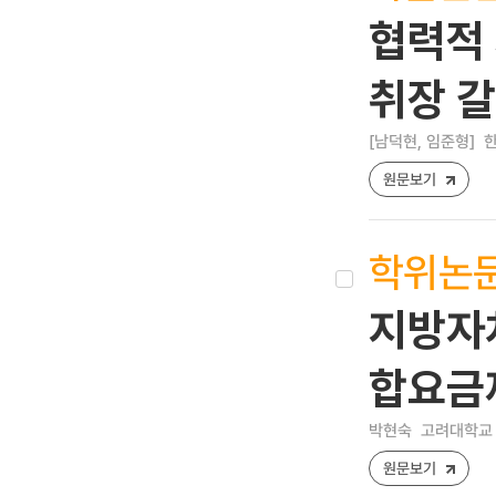
협력적
취장 
[남덕현, 임준형]
한
원문보기
학위논
지방자치
합요금
박현숙
고려대학교 
원문보기