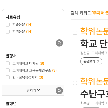
검색 키워드
[주제어:
자료유형
학술논문
(14)
학위논
학위논문
(14)
학교 단
김선규
고려대학교 
발행처
원문보기
고려대학교 대학원
(8)
고려대학교 교육문제연구소
(3)
한국교육행정학회
(3)
학위논
펼치기
수난구
최수영
고려대학교 
발행년