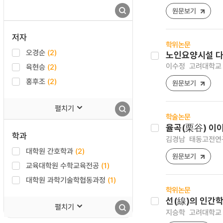
원문보기
저자
학위논문
오경순
(2)
노인요양시설 다학
이수정
고려대학교 
육현승
(2)
홍후조
(2)
원문보기
펼치기
학술논문
율곡(栗谷) 이
학과
김경남
태동고전연구 [
대학원 간호학과
(2)
원문보기
교육대학원 수학교육전공
(1)
대학원 과학기술학협동과정
(1)
학위논문
선(線)의 인간
펼치기
지승학
고려대학교 