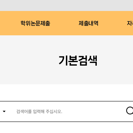
학위논문제출
제출내역
자
기본검색