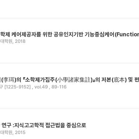
제 케어제공자를 위한 공유인지기반 기능중심케어(Function F
대학원, 2018
이(李珥)의 『소학제가집주(小學諸家集註)』의 저본(底本) 및 
1225-9152] , vol.49 , 89-116
학 연구 :지식고고학적 접근법을 중심으로
대학원, 2015