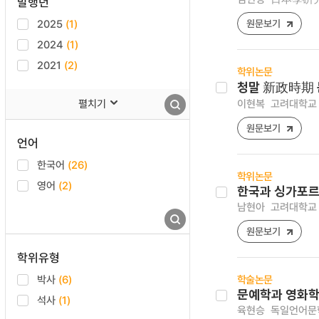
발행년
2025
(1)
원문보기
2024
(1)
2021
(2)
학위논문
청말 新政時期 
펼치기
이현복
고려대학교 
원문보기
언어
한국어
(26)
학위논문
영어
(2)
한국과 싱가포르
남현아
고려대학교 
원문보기
학위유형
박사
(6)
학술논문
문예학과 영화학 
석사
(1)
육현승
독일언어문학 [