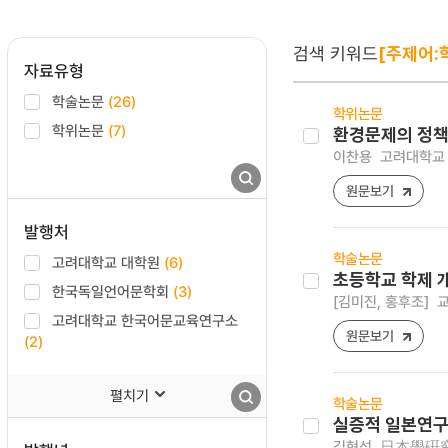
검색 키워드
[주제어:
자료유형
학술논문
(26)
학위논문
학위논문
(7)
환경문제의 정책
이찬용
고려대학교 
원문보기
발행처
학술논문
고려대학교 대학원
(6)
초등학교 학제 
한국독일언어문학회
(3)
[김미진, 홍후조]
교
고려대학교 한국어문교육연구소
원문보기
(2)
펼치기
학술논문
실증적 일본연구
김현성
日本學硏究 [1