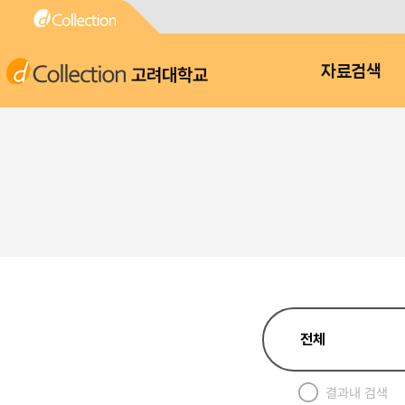
고려대학교
자료검색
결과내 검색