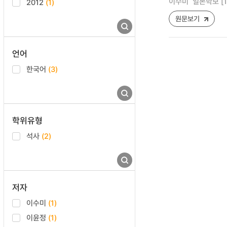
이수미
일본학보 [122
2012
(1)
원문보기
언어
한국어
(3)
학위유형
석사
(2)
저자
이수미
(1)
이윤정
(1)