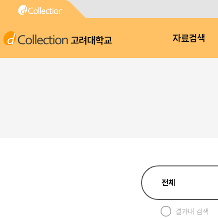
고려대학교
자료검색
결과내 검색