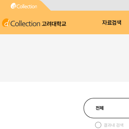
고려대학교
자료검색
결과내 검색