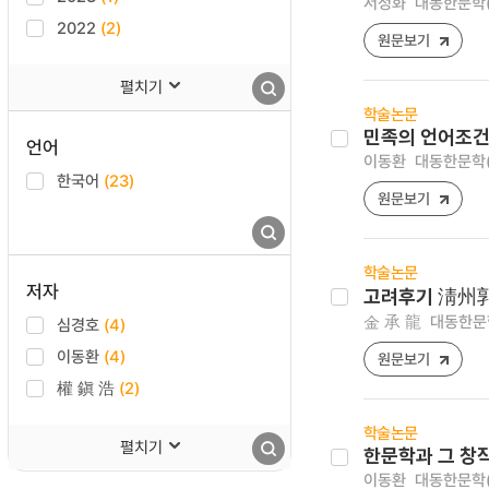
서정화
대동한문학(大東
2022
(2)
원문보기
펼치기
학술논문
민족의 언어조건
언어
이동환
대동한문학(大東
한국어
(23)
원문보기
학술논문
저자
고려후기 淸州郭
金 承 龍
대동한문학(
심경호
(4)
이동환
(4)
원문보기
權 鎭 浩
(2)
학술논문
펼치기
한문학과 그 창
이동환
대동한문학(大東