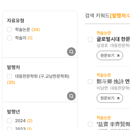
검색 키워드
[발행처:
자료유형
학술논문
(34)
학술논문
학술지
(1)
글로벌시대 한문
심경호
대동한문학(大東
원문보기
발행처
학술논문
대동한문학회 (구.교남한문학회)
鄭斗卿 挽詩 
(35)
이남면
대동한문학(大東
원문보기
발행년
학술논문
2024
(2)
‘益齋 李齊賢의
2023
(1)