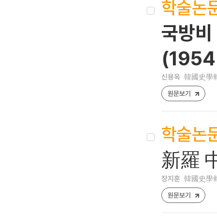
학술논
국방비 
(1954
신용옥
韓國史學報 [1
원문보기
학술논
新羅 
장지훈
韓國史學報 [12
원문보기