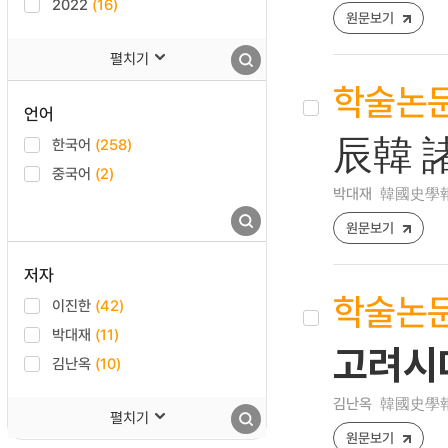
2022
(16)
원문보기
펼치기
학술논
언어
辰韓 
한국어
(258)
중국어
(2)
박대재
韓國史學報 [12
원문보기
저자
학술논
이진한
(42)
박대재
(11)
고려시
김난옥
(10)
김난옥
韓國史學報 [1
펼치기
원문보기