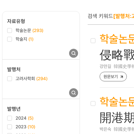
검색 키워드
[발행처:
자료유형
학술논문
(293)
학술논
학술지
(1)
侵略戰
강만길
韓國史學報 [1
발행처
원문보기
고려사학회
(294)
학술논
발행년
開港期
2024
(5)
2023
(10)
박은숙
韓國史學報 [1