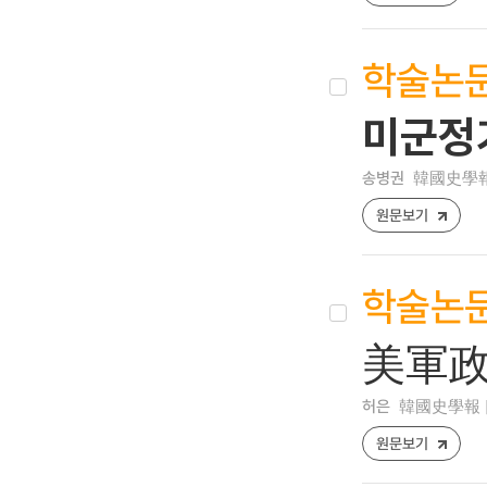
학술논
미군정
송병권
韓國史學報 [1
원문보기
학술논
美軍政
허은
韓國史學報 [122
원문보기