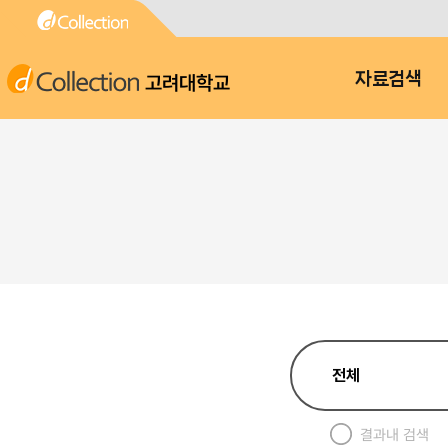
고려대학교
자료검색
결과내 검색