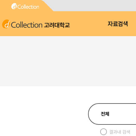
고려대학교
자료검색
결과내 검색