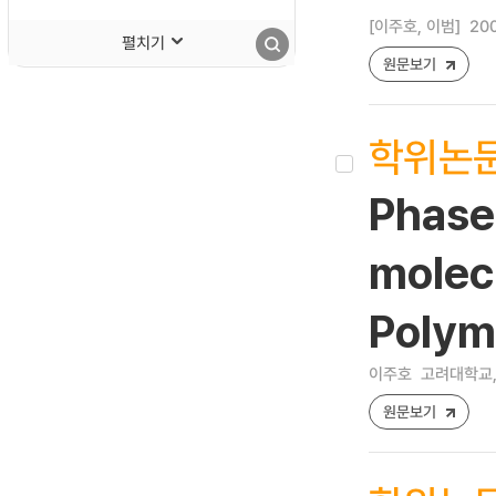
[이주호, 이범]
20
펼치기
원문보기
학위논
Phase 
molec
Polym
이주호
고려대학교,
원문보기