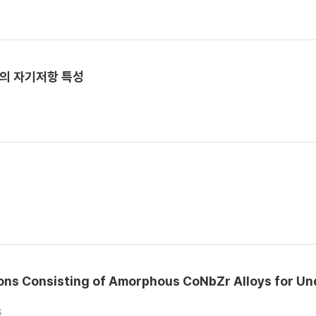
합의 자기저항 특성
ons Consisting of Amorphous CoNbZr Alloys for Un
6