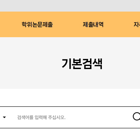
학위논문제출
제출내역
자
기본검색