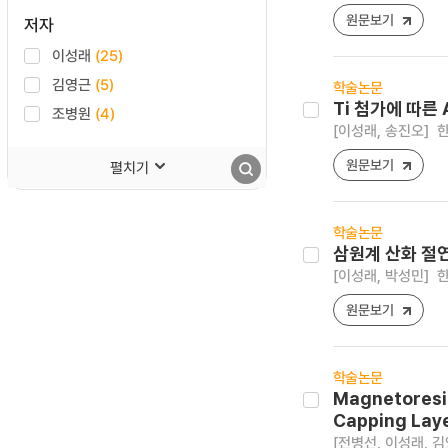
원문보기
저자
이성래
(25)
김영근
(5)
학술논문
Ti 첨가에 따른
조병원
(4)
[이성래, 송진오]
한
원문보기
펼치기
학술논문
삼원계 산화 절
[이성래, 박성민]
한
원문보기
학술논문
Magnetoresis
Capping Lay
[전병선, 이성래, 김