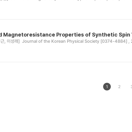
 Magnetoresistance Properties of Synthetic Spin 
영근, 이성래]
Journal of the Korean Physical Society [0374-4884] , 
1
2