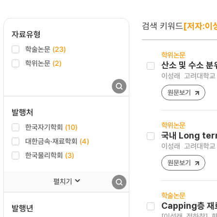
검색 키워드
[저자:이
자료유형
학술논문
(23)
학위논문
학위논문
(2)
산소 및 수소 분
이성래
고려대학교 
원문보기
발행처
학위논문
한국자기학회
(10)
국내 Long te
대한금속·재료학회
(4)
이성래
고려대학교 
한국물리학회
(3)
원문보기
펼치기
학술논문
Capping층 
발행년
[이성래, 정하창]
한