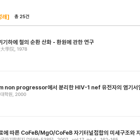
총 25건
성래]
위기하에 철의 순환 산화 - 환원에 관한 연구
大學院, 1978
rm non progressor에서 분리한 HIV-1 nef 유전자의 
대학원, 2000
재료에 따른 CoFeB/MgO/CoFeB 자기터널접합의 미세구조와
국자기학회지 [1598-5385] , 2007 , vol.17, no.4 , 162-165