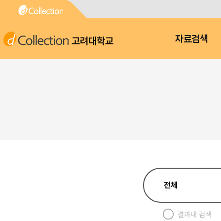
고려대학교
자료검색
결과내 검색