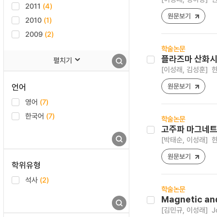
2011
(4)
원문보기
2010
(1)
2009
(2)
학술논문
플라즈마 산화시
펼치기
[이성래, 김성훈]
한
언어
원문보기
영어
(7)
한국어
(7)
학술논문
고주파 마그네트
[박태순, 이성래]
한
원문보기
학위유형
석사
(2)
학술논문
Magnetic and
[김민규, 이성래]
J