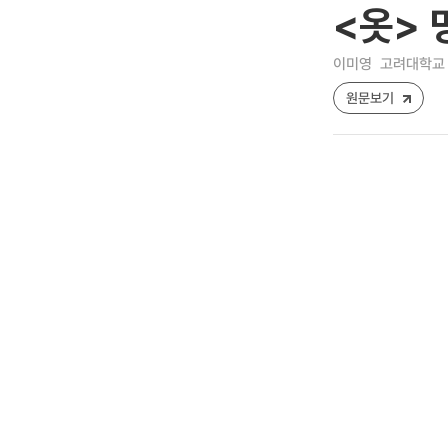
<옷> 
이미영
고려대학교 
원문보기