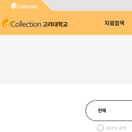
고려대학교
자료검색
결과내 검색