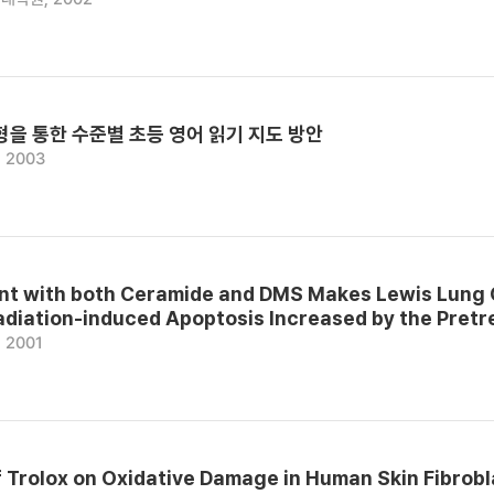
형을 통한 수준별 초등 영어 읽기 지도 방안
 2003
t with both Ceramide and DMS Makes Lewis Lung C
diation-induced Apoptosis Increased by the Pretr
 2001
f Trolox on Oxidative Damage in Human Skin Fibrobl