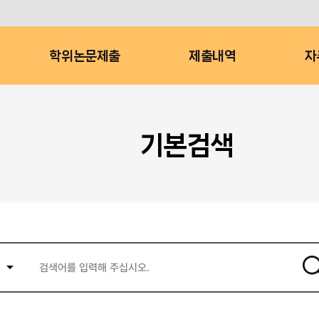
학위논문제출
제출내역
자
기본검색