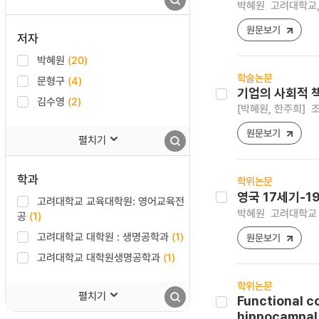
박혜원
고려대학교,
원문보기
저자
박혜원
(20)
학술논문
문형구
(4)
기업의 사회적 
김수영
(2)
[박혜원, 한주희]
조
원문보기
펼치기
학과
학위논문
영국 17세기-19
고려대학교 교육대학원: 영어교육전
박혜원
고려대학교 
공
(1)
고려대학교 대학원 : 생명공학과
(1)
원문보기
고려대학교 대학원생명공학과
(1)
학위논문
펼치기
Functional c
hippocampal