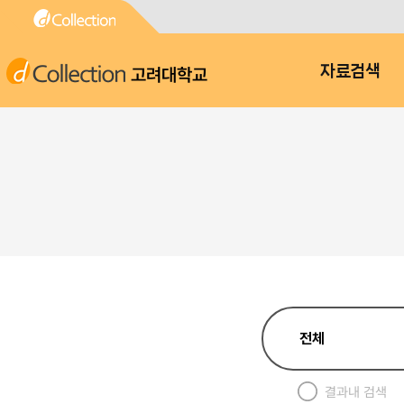
고려대학교
자료검색
결과내 검색