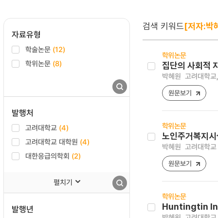
검색 키워드
[저자:박
자료유형
학술논문
(12)
학위논문
학위논문
(8)
집단의 사회적 
박혜원
고려대학교,
원문보기
발행처
학위논문
고려대학교
(4)
노인주거복지시설
고려대학교 대학원
(4)
박혜원
고려대학교 
대한응급의학회
(2)
원문보기
펼치기
학위논문
Huntingtin 
발행년
박혜원
고려대학교 