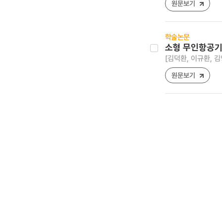
원문보기
학술논문
소형 무인항공기
[김덕환, 이규환, 김
원문보기