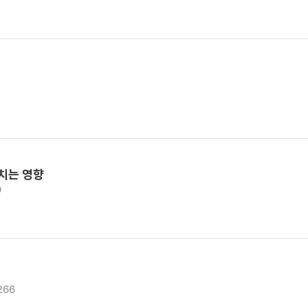
미치는 영향
9
266