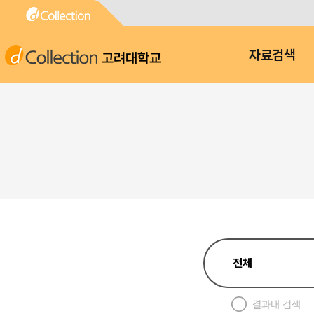
고려대학교
자료검색
결과내 검색