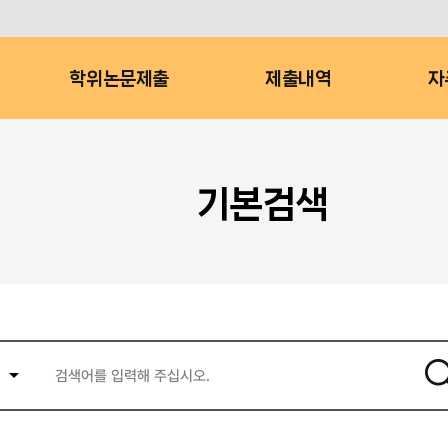
학위논문제출
제출내역
자
기본검색