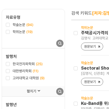
검색 키워드
[저자:김
자료유형
학술논문
(94)
학위논문
학위논문
(19)
주택공시가격의 
김영식
고려대학교 
원문보기
발행처
학술논문
한국전자파학회
(25)
Sectoral Sh
대한병리학회
(11)
[김영식, 신관호]
계
고려대학교 대학원
(9)
원문보기
펼치기
학술논문
Ku-Band용 
발행년
[이건준, 김영식]
한