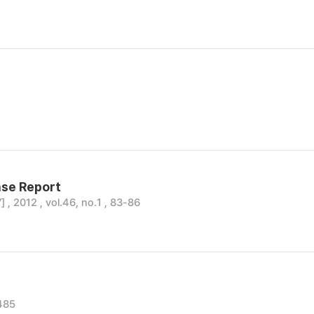
ase Report
 , 2012 , vol.46, no.1 , 83-86
485