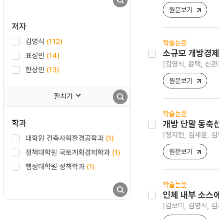
원문보기
저자
김영식
(112)
학술논문
소규모 개방경제
표성민
(14)
[김영식, 윤택, 신관
한상민
(13)
원문보기
펼치기
학술논문
학과
개방 단말 동축
[정지현, 김세윤, 김
대학원 건축사회환경공학과
(1)
원문보기
정책대학원 국토계획경제학과
(1)
행정대학원 정책학과
(1)
학술논문
인체 내부 소스에
[김보미, 김영식, 김