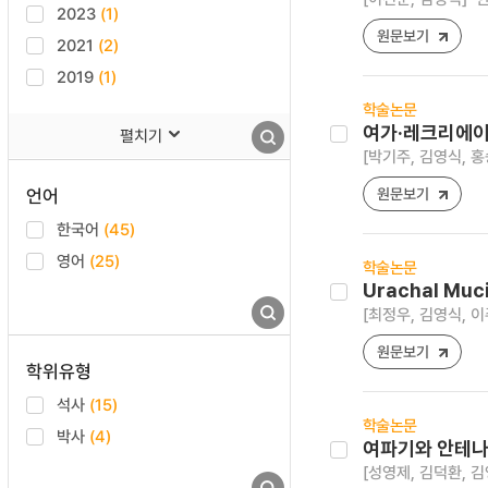
2023
(1)
원문보기
2021
(2)
2019
(1)
학술논문
여가·레크리에이
펼치기
[박기주, 김영식, 홍
언어
원문보기
한국어
(45)
영어
(25)
학술논문
Urachal Muci
[최정우, 김영식, 이
원문보기
학위유형
석사
(15)
학술논문
박사
(4)
여파기와 안테나
[성영제, 김덕환, 김