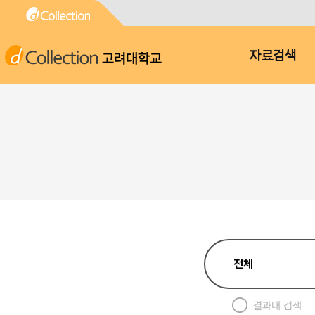
고려대학교
자료검색
결과내 검색