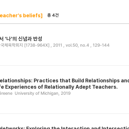
총 4건
acher's beliefs]
 ‘나’의 신념과 반성
국체육학회지 [1738-964X] , 2011 , vol.50, no.4 , 129-144
 Relationships: Practices that Build Relationships 
ife Experiences of Relationally Adept Teachers.
 Greene
University of Michigan, 2019
etworks: Exploring the Interaction and Intersection