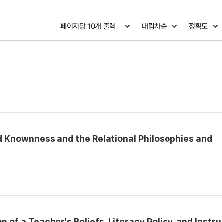
and Knownness and the Relational Philosophies and
 of a Teacher's Beliefs, Literacy Policy, and Instr