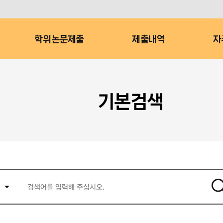
학위논문제출
제출내역
자
기본검색