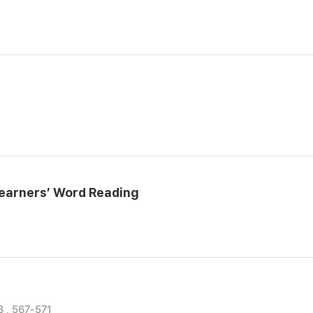
Learners’ Word Reading
 , 567-571