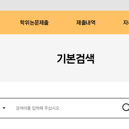
학위논문제출
제출내역
자
기본검색