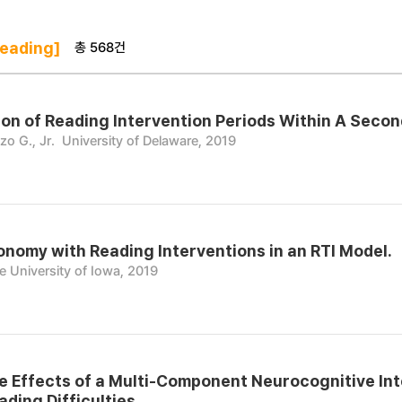
총 568건
eading]
on of Reading Intervention Periods Within A Secon
zo G., Jr.
University of Delaware, 2019
nomy with Reading Interventions in an RTI Model.
e University of Iowa, 2019
e Effects of a Multi-Component Neurocognitive In
ding Difficulties.