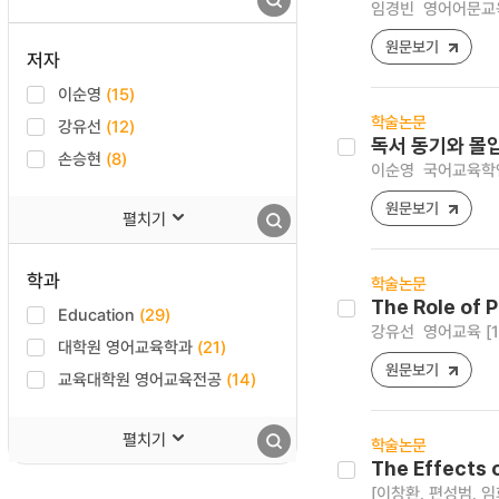
임경빈
영어어문교육 [1
원문보기
저자
이순영
(15)
학술논문
강유선
(12)
독서 동기와 몰
손승현
(8)
이순영
국어교육학연구 
원문보기
펼치기
학과
학술논문
The Role of 
Education
(29)
강유선
영어교육 [101
대학원 영어교육학과
(21)
원문보기
교육대학원 영어교육전공
(14)
펼치기
학술논문
The Effects
[이창환, 편성범, 임