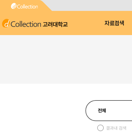
고려대학교
자료검색
결과내 검색