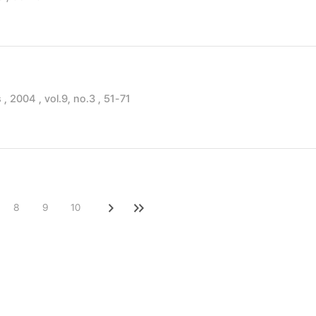
 2004 , vol.9, no.3 , 51-71
8
9
10