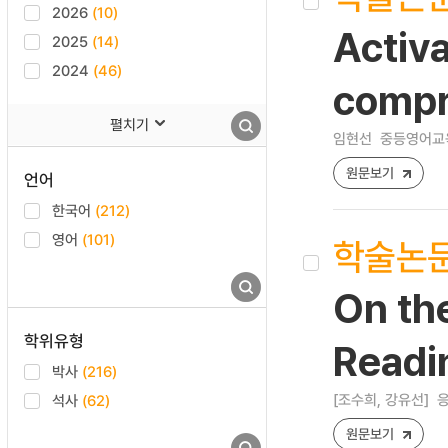
2026
(10)
Activa
2025
(14)
2024
(46)
compr
펼치기
임현선
중등영어교육 [1
원문보기
언어
한국어
(212)
영어
(101)
학술논
On the
학위유형
Readi
박사
(216)
[조수희, 강유선]
응
석사
(62)
원문보기