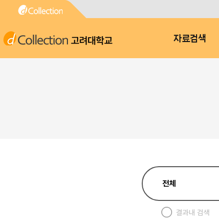
고려대학교
자료검색
결과내 검색