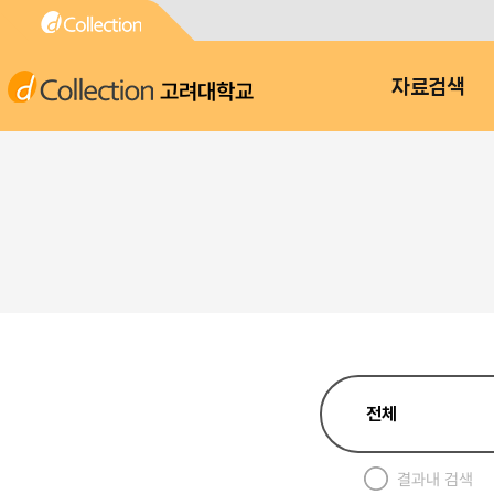
고려대학교
자료검색
결과내 검색