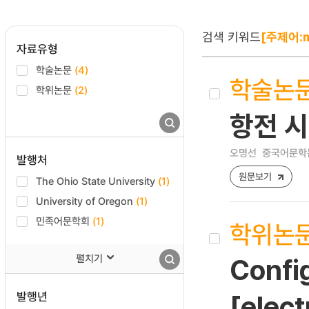
검색 키워드
[주제어:m
자료유형
학술논문
(4)
학술논
학위논문
(2)
항전 시
오명선
중국어문학논집 
발행처
원문보기
The Ohio State University
(1)
University of Oregon
(1)
민족어문학회
(1)
학위논
펼치기
Confi
발행년
[elect