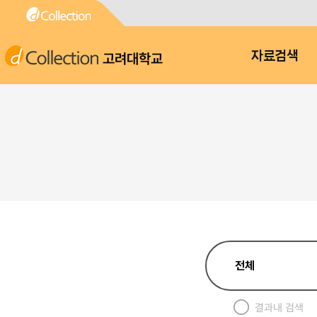
고려대학교
자료검색
결과내 검색