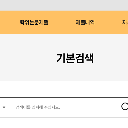
학위논문제출
제출내역
자
기본검색