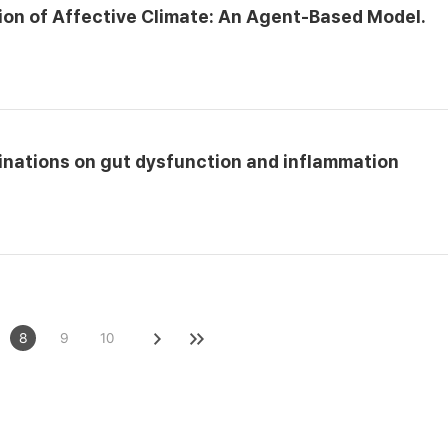
on of Affective Climate: An Agent-Based Model.
inations on gut dysfunction and inflammation
8
9
10