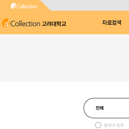
고려대학교
자료검색
결과내 검색