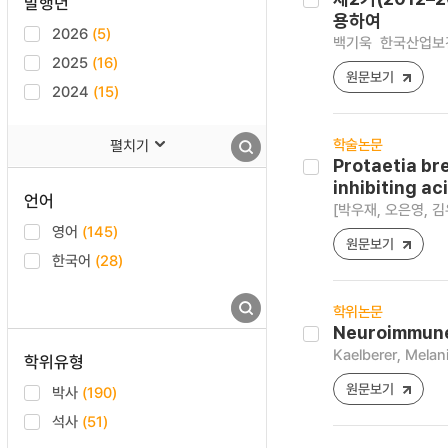
발행년
용하여
2026
(5)
백기욱
한국산업보건학회
2025
(16)
원문보기
2024
(15)
학술논문
펼치기
Protaetia br
inhibiting a
언어
[박우재, 오은영, 김
영어
(145)
원문보기
한국어
(28)
학위논문
Neuroimmune 
Kaelberer, Melan
학위유형
원문보기
박사
(190)
석사
(51)