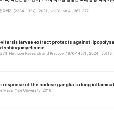
지 [2384-132x] , 2021 , vol.31, no.4 , 367-377
evitarsis larvae extract protects against lipopoly
cid sphingomyelinase
유경]
Nutrition Research and Practice [1976-1457] , 2024 , vol.18,
response of the nodose ganglia to lung inflammat
ie Maya
Yale University, 2016