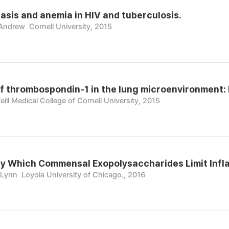
asis and anemia in HIV and tuberculosis.
 Andrew
Cornell University, 2015
f thrombospondin-1 in the lung microenvironment: I
eill Medical College of Cornell University, 2015
y Which Commensal Exopolysaccharides Limit Inf
 Lynn
Loyola University of Chicago., 2016