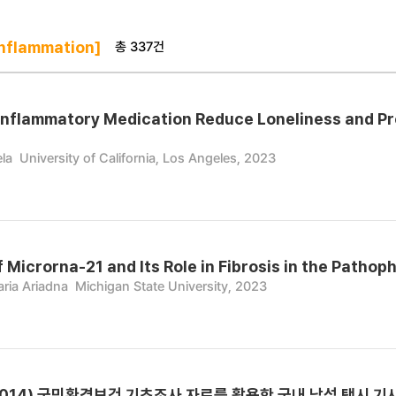
총 337건
nflammation]
Inflammatory Medication Reduce Loneliness and Pr
ela
University of California, Los Angeles, 2023
 Microrna-21 and Its Role in Fibrosis in the Patho
ria Ariadna
Michigan State University, 2023
2014) 국민환경보건 기초조사 자료를 활용한 국내 남성 택시 