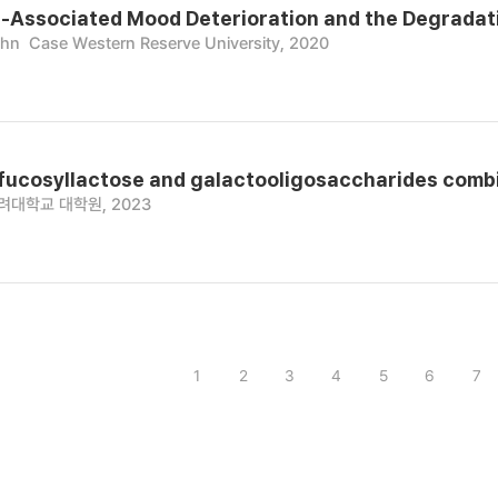
-Associated Mood Deterioration and the Degradati
ohn
Case Western Reserve University, 2020
-fucosyllactose and galactooligosaccharides comb
려대학교 대학원, 2023
1
2
3
4
5
6
7