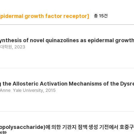
총 15건
idermal growth factor receptor]
ynthesis of novel quinazolines as epidermal growth
대학원, 2023
g the Allosteric Activation Mechanisms of the Dys
 Anne
Yale University, 2015
opolysaccharide)에 의한 기관지 점액 생성 기전에서 호중구
 역할