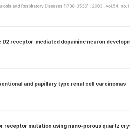
losis and Respiratory Diseases [1738-3536] , 2003 , vol.54, no.1
ine D2 receptor-mediated dopamine neuron develop
ntional and papillary type renal cell carcinomas
tor receptor mutation using nano-porous quartz cry