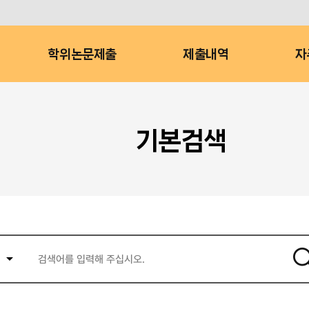
학위논문제출
제출내역
자
기본검색