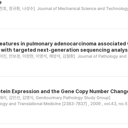
e
찬호, 장규환, 나성수]
Journal of Mechanical Science and Technology
features in pulmonary adenocarcinoma associated 
 with targeted next-generation sequencing analys
어진, 안보경, 이정현, 이영석, 채양석, 김철환]
Journal of Pathology and 
tein Expression and the Gene Copy Number Change
, 김인선, 김영식, Genitourinary Pathology Study Group]
logy and Translational Medicine [2383-7837] , 2009 , vol.43, no.5