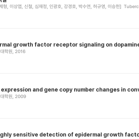
제형, 이상엽, 신철, 심재정, 인광호, 강경호, 박수연, 허규영, 이승헌]
Tubercu
ermal growth factor receptor signaling on dopam
대학원, 2016
 expression and gene copy number changes in conve
대학원, 2009
highly sensitive detection of epidermal growth fac