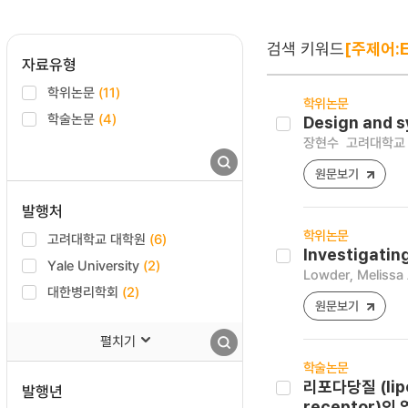
검색 키워드
[주제어:Ep
자료유형
학위논문
(11)
학위논문
학술논문
(4)
Design and s
장현수
고려대학교 
원문보기
발행처
학위논문
고려대학교 대학원
(6)
Investigatin
Yale University
(2)
Lowder, Melissa
대한병리학회
(2)
원문보기
펼치기
학술논문
리포다당질 (lip
발행년
receptor)의