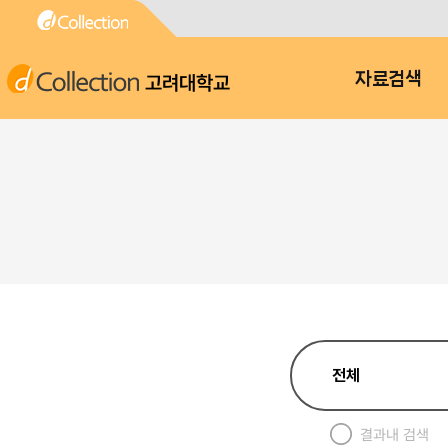
고려대학교
자료검색
결과내 검색