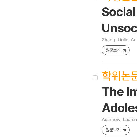
Socia
Unsoci
Zhang, Linlin
Ar
원문보기
학위논
The I
Adole
Asarnow, Laure
원문보기