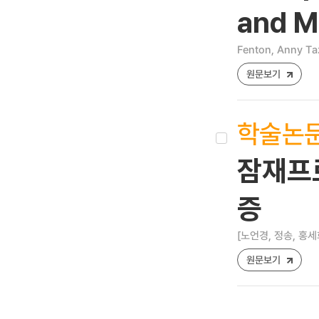
and M
Fenton, Anny Ta
원문보기
학술논
잠재프로
증
[노언경, 정송, 홍세
원문보기