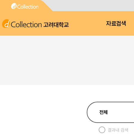
고려대학교
자료검색
결과내 검색