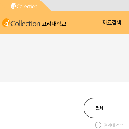
고려대학교
자료검색
결과내 검색