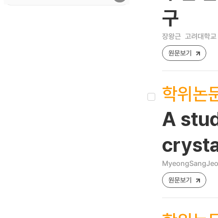
구
장왕근
고려대학교 
원문보기
학위논
A stu
crysta
MyeongSangJe
원문보기