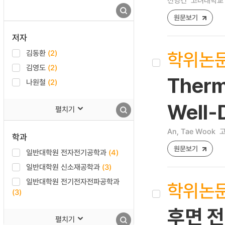
전영건
고려대학교 
원문보기
저자
학위논
김동환
(2)
김영도
(2)
Therm
나원철
(2)
Well-
펼치기
An, Tae Wook
고
학과
원문보기
일반대학원 전자전기공학과
(4)
일반대학원 신소재공학과
(3)
일반대학원 전기전자전파공학과
학위논
(3)
후면 전
펼치기