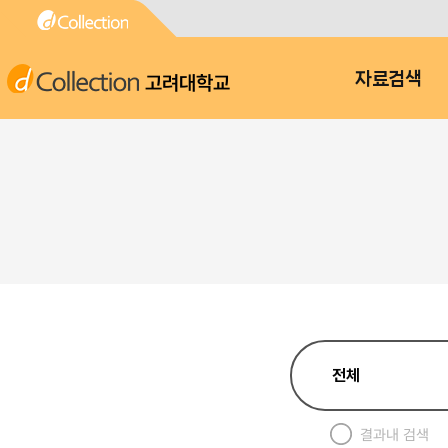
고려대학교
자료검색
결과내 검색