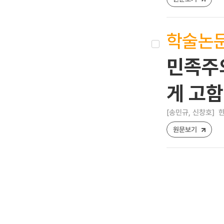
학술논
민족주의
게 고함
[송민규, 신창호]
한
원문보기