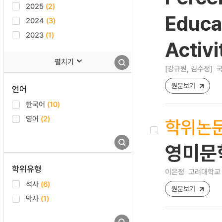
2025
(2)
Educa
2024
(3)
2023
(1)
Activi
펼치기
[강규원, 김수정]
국
원문보기
언어
한국어
(10)
영어
(2)
학위논
영미문학
학위유형
이은정
고려대학교 
석사
(6)
원문보기
박사
(1)