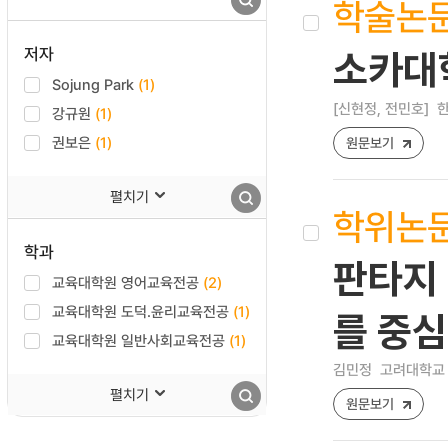
학술논
저자
소카대
Sojung Park
(1)
[신현정, 전민호]
한
강규원
(1)
권보은
(1)
원문보기
펼치기
학위논
학과
판타지 
교육대학원 영어교육전공
(2)
교육대학원 도덕.윤리교육전공
(1)
를 중
교육대학원 일반사회교육전공
(1)
김민정
고려대학교 
펼치기
원문보기