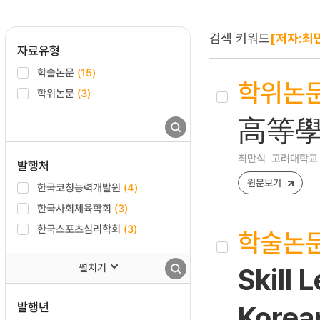
검색 키워드
[저자:최
자료유형
학술논문
(15)
학위논
학위논문
(3)
高等學
최만식
고려대학교 
발행처
원문보기
한국코칭능력개발원
(4)
한국사회체육학회
(3)
한국스포츠심리학회
(3)
학술논
펼치기
Skill 
발행년
Korea