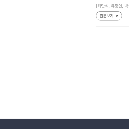
[최만식, 유정인, 박
원문보기