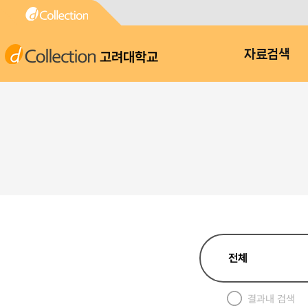
고려대학교
자료검색
결과내 검색