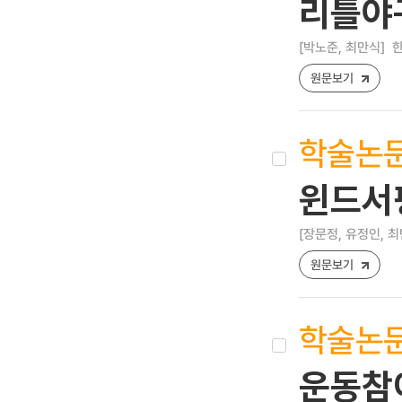
리틀야
[박노준, 최만식]
한
원문보기
학술논
윈드서
[장문정, 유정인, 최
원문보기
학술논
운동참