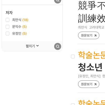
競爭不
저자
訓練
최만식
(18)
문익수
(5)
최만식
고려대학교 
유정인
(5)
원문보기
펼치기
학술논
청소년
[유정인, 최만식]
한
원문보기
학술논