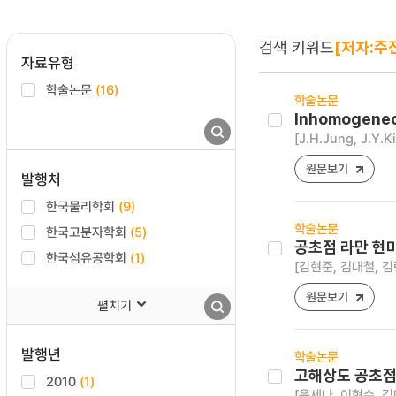
검색 키워드
[저자:주
자료유형
학술논문
(16)
학술논문
Inhomogeneo
[J.H.Jung, J.Y.
원문보기
발행처
한국물리학회
(9)
학술논문
한국고분자학회
(5)
공초점 라만 현
한국섬유공학회
(1)
[김현준, 김대철, 김
원문보기
펼치기
발행년
학술논문
고해상도 공초점
2010
(1)
[윤세나, 이현수, 김