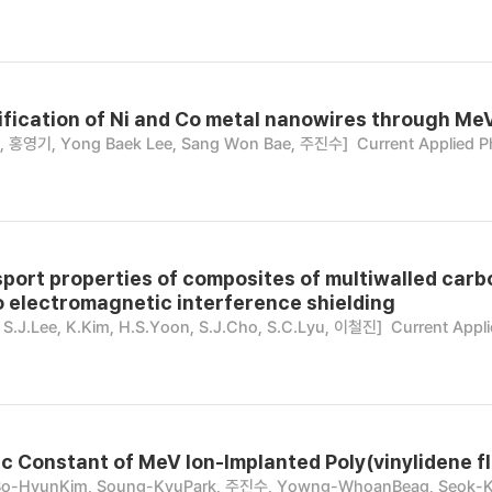
fication of Ni and Co metal nanowires through MeV 
k, 홍영기, Yong Baek Lee, Sang Won Bae, 주진수]
Current Applied P
port properties of composites of multiwalled carb
o electromagnetic interference shielding
S.J.Lee, K.Kim, H.S.Yoon, S.J.Cho, S.C.Lyu, 이철진]
Current Appli
ic Constant of MeV Ion-Implanted Poly(vinylidene f
Bo-HyunKim, Soung-KyuPark, 주진수, Yowng-WhoanBeag, Seok-