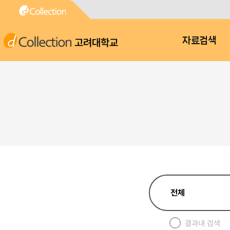
고려대학교
자료검색
결과내 검색