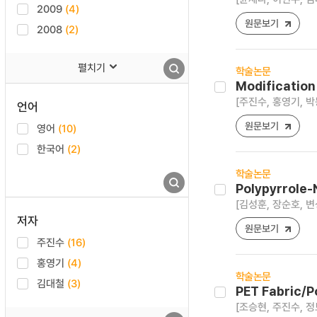
2009
(4)
원문보기
2008
(2)
펼치기
학술논문
Modification
[주진수, 홍영기, 박
언어
원문보기
영어
(10)
한국어
(2)
학술논문
Polypyrrol
[김성훈, 장순호, 변
저자
원문보기
주진수
(16)
홍영기
(4)
학술논문
김대철
(3)
PET Fabric/P
[조승현, 주진수, 정