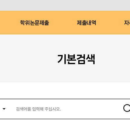
학위논문제출
제출내역
자
기본검색