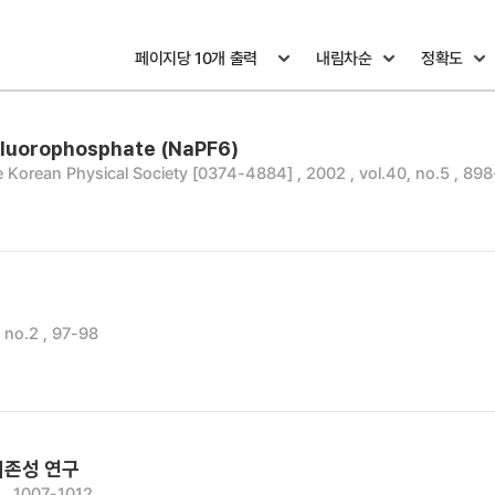
fluorophosphate (NaPF6)
e Korean Physical Society [0374-4884] , 2002 , vol.40, no.5 , 89
 no.2 , 97-98
의존성 연구
 , 1007-1012