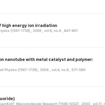
high energy ion irradiation
hysics [1567-1739] , 2009 , vol.9, no.4 , 847-851
on nanotube with metal catalyst and polymer:
ed Physics [1567-1739] , 2004 , vol.4, no.6 , 577-580
luoride)
KeunKoh]
Macromolecular Research [1598-5032] , 2003 , vol.11, n