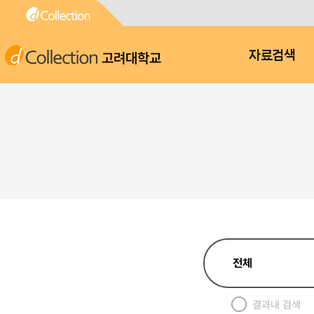
고려대학교
자료검색
결과내 검색