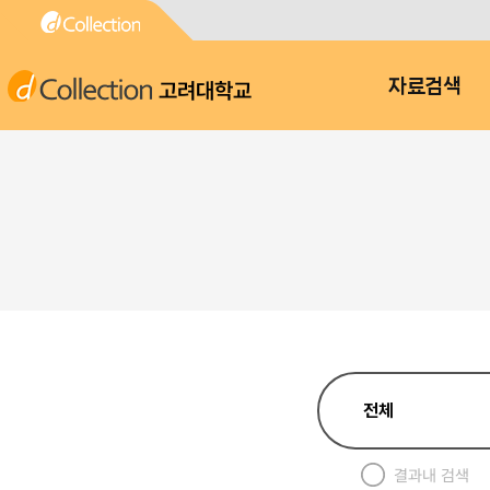
고려대학교
자료검색
결과내 검색