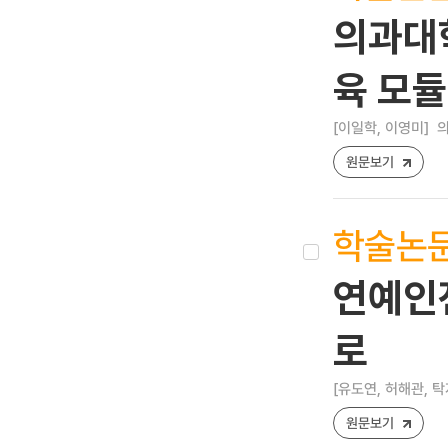
의과대
육 모듈
[이일학, 이영미]
의
원문보기
학술논
연예인
로
[유도연, 허해관, 탁
원문보기