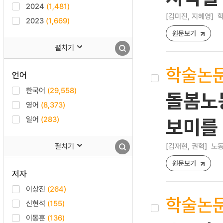
2024
(1,481)
[김미진, 지혜영]
학
2023
(1,669)
원문보기
펼치기
학술논
언어
한국어
(29,558)
돌봄노
영어
(8,373)
일어
(283)
보미를
펼치기
[김재현, 권혁]
노동법
원문보기
저자
이상진
(264)
학술논
신현석
(155)
이동훈
(136)