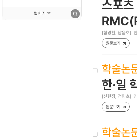
스포츠
펼치기
RMC(
[함명환, 남윤호]
한
원문보기
학술논
한·일
[신현정, 전민호]
인
원문보기
학술논