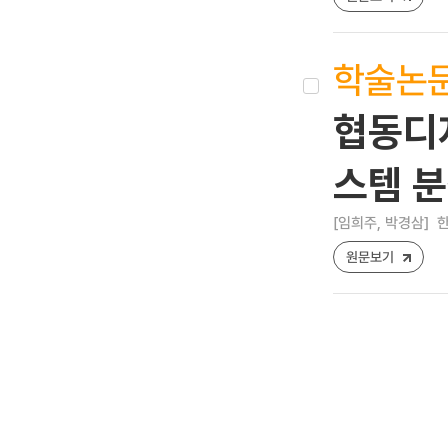
학술논
협동디
스템 분
[임희주, 박경삼]
한
원문보기