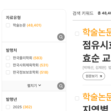
검색 키워드
총 48,4
자료유형
학술논문
(48,401)
학술논
점유시
발행처
효순 교
한국물리학회
(583)
한국사회체육학회
(531)
[박해선, 김제완]
법
한국정보보호학회
(518)
원문보기
펼치기
학술논
발행년
지역별 
2025
(362)