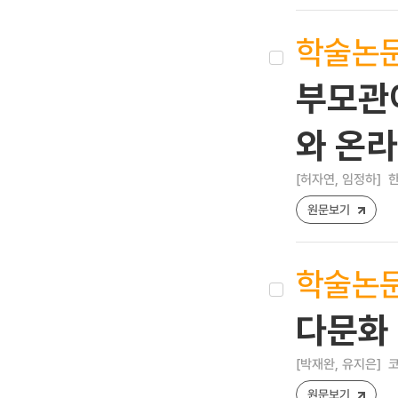
학술논
부모관
와 온
[허자연, 임정하]
한
원문보기
학술논
다문화 
[박재완, 유지은]
코
원문보기