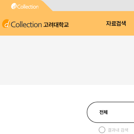
고려대학교
자료검색
결과내 검색