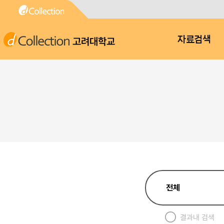
고려대학교
자료검색
결과내 검색