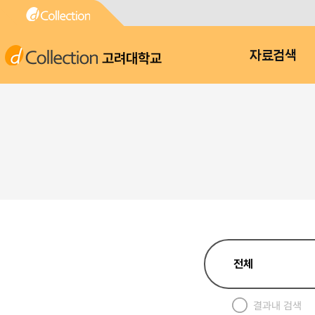
고려대학교
자료검색
결과내 검색