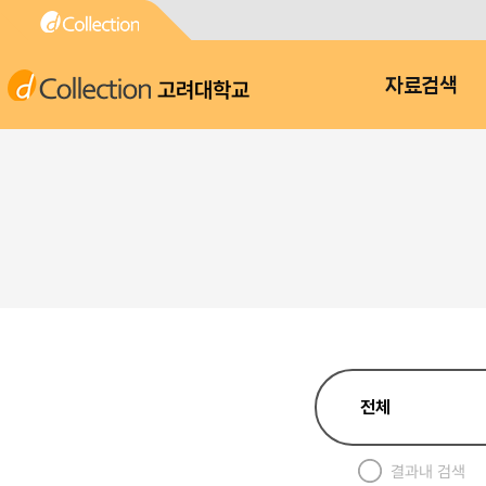
고려대학교
자료검색
결과내 검색