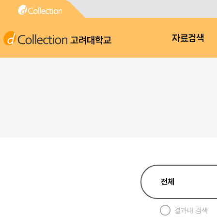
고려대학교
자료검색
결과내 검색