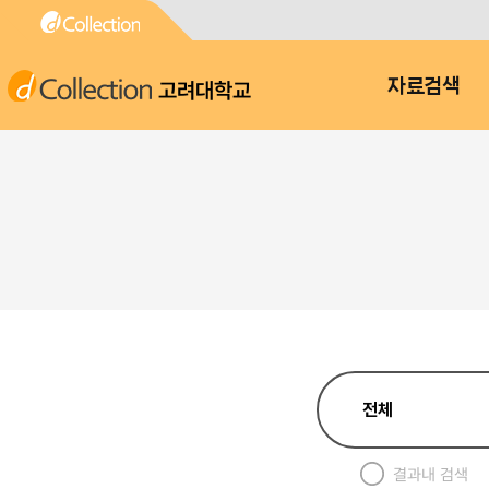
고려대학교
자료검색
결과내 검색