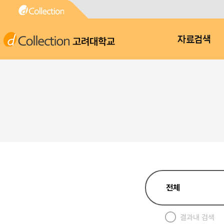
고려대학교
자료검색
결과내 검색