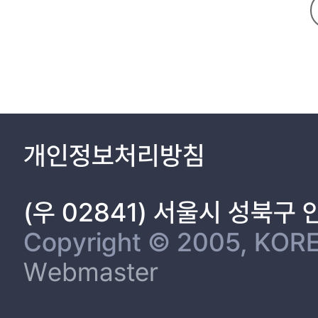
1.3 OUTLINE OF THE DISSERTATION 5
CHAPTER 2. Flying Sidekick Traveling Salesman Problem Consi
2.1 RESEARCH BACKGROUND 6
2.2 LITERATURE REVIEW 7
2.2.1 VRP with UAVs 7
2.2.2 VRP with returns 8
2.3 PROBLEM DEFINITION 9
2.3.1 Assumptions 11
개인정보처리방침
2.3.2 Notation 11
2.3.3 Mathematical formulation 14
2.4 HEURISTIC APPROACH 23
(우 02841) 서울시 성북구
2.4.1 Select UAV nodes to examine 25
2.4.2 TSP with GV nodes 28
Copyright © 2005, KORE
2.4.3 Backtracking with UAV nodes 29
Webmaster
2.5 EXPERIMENT 32
2.5.1 MILP experiment 33
2.5.2 Heuristic experiment 34