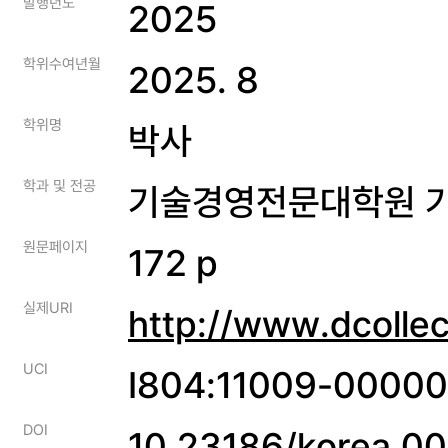
발행년도
2025
학위수여년월
2025. 8
학위명
박사
학과 및 전공
기술경영전문대학원 
원문페이지
172 p
실제URI
http://www.dcolle
UCI
I804:11009-0000
DOI
10.23186/korea.0