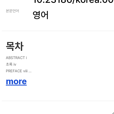
본문언어
영어
목차
ABSTRACT i
초록 iv
PREFACE viii
TABLE OF CONTENTS x
more
LIST OF TABLES xiii
LIST OF FIGURES xv
CHAPTER 1. Introduction 1
1.1 RESEARCH MOTIVATION AND PURPOSE 1
1.2 CONTRIBUTIONS 3