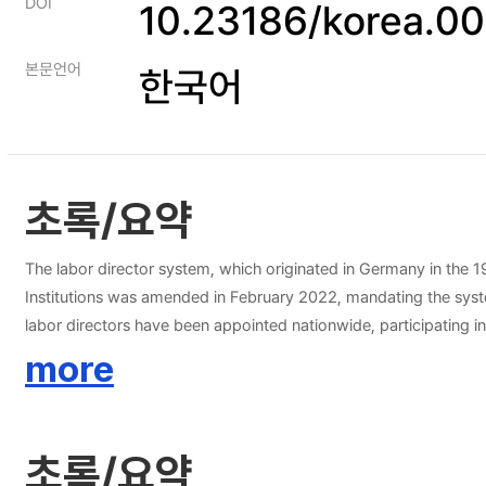
DOI
10.23186/korea.
본문언어
한국어
초록/요약
The labor director system, which originated in Germany in the 1
Institutions was amended in February 2022, mandating the syst
labor directors have been appointed nationwide, participating in 
representatives to exercise voting rights on the board of direc
more
through worker participation in management. Traditionally, lab
However, the labor director system serves as both an opportunity 
emphasized concept of ESG management. The immense impact of c
초록/요약
be reflected in a company's top decisions holds significant mea