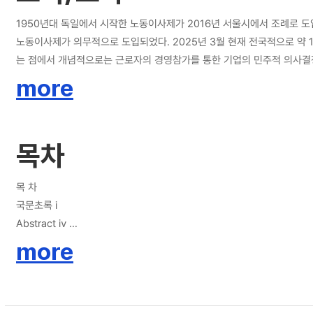
has both positive and negative aspects. Even in Germany, the bir
opposition from employer organizations like the Korea Employer
1950년대 독일에서 시작한 노동이사제가 2016년 서울시에서 조례로 도
system are unconstitutional, as they restrict fundamental rights 
노동이사제가 의무적으로 도입되었다. 2025년 3월 현재 전국적으로 약 180명의 노동이사가 임명되어 각 기관의 이사회에
perspective, but it also aims to be a practically applicable paper 
는 점에서 개념적으로는 근로자의 경영참가를 통한 기업의 민주적 의사결정 
position to raise issues regarding the practical difficulties faced 
은 가장 수동적이고 하위의 위상을 가지고 있었으나, 노동이사제는 노동의 
more
attention to these issues for other researchers. Although the res
에 미치는 영향은 별도의 설명이 필요 없을 정도로 막대하다. 이러한 기
Ultimately, however, the most crucial criterion for the conclusion 
든 제도가 그러하듯이 노동이사제도 긍정적 ․ 부정적 측면을 모두 가지고
Constitution and other laws, as well as legislative issues regardin
자총협회 등 사용자 측에서는 반대가 만만치 않아 결국 타협과정을 거치며
목차
local public institutions due to the researcher's shortcomings, a
다. 이번 연구에서는 여러 쟁점에 대하여 법적인 측면에서 주로 접근하나
it is hoped that other researchers' interest in the labor director
점을 적극 활용하여, 노동이사 운영 현실에서 발생하는 사실적인 쟁점에 
system itself but also to the advancement of labor-management re
다. 또한 최대한 객관적인 시각으로 법 해석과 사용자 측의 논리도 최대한 
목 차
한 법해석적인 쟁점과, 보다 더 적정한 방안은 없는지에 대한 입법론적 쟁
국문초록 ⅰ
니라 ‘기관장을 비롯한 상임이사’의 의견 수렴에 대한 객관적 데이터가 
Abstract ⅳ
노사관계의 발전을 통하여 보다 더 상식적이고 공정한 대한민국의 작은 제
more
제1장 서론 1
제1절 연구의 배경과 목적 1