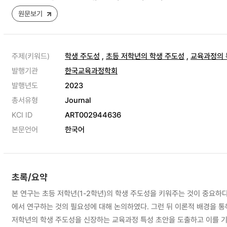
원문보기
주제(키워드)
학생 주도성
,
초등 저학년의 학생 주도성
,
교육과정의 
발행기관
한국교육과정학회
발행년도
2023
총서유형
Journal
KCI ID
ART002944636
본문언어
한국어
초록/요약
본 연구는 초등 저학년(1-2학년)의 학생 주도성을 키워주는 것이 중요하
에서 연구하는 것의 필요성에 대해 논의하였다. 그런 뒤 이론적 배경을 
저학년의 학생 주도성을 신장하는 교육과정 특성 초안을 도출하고 이를 기