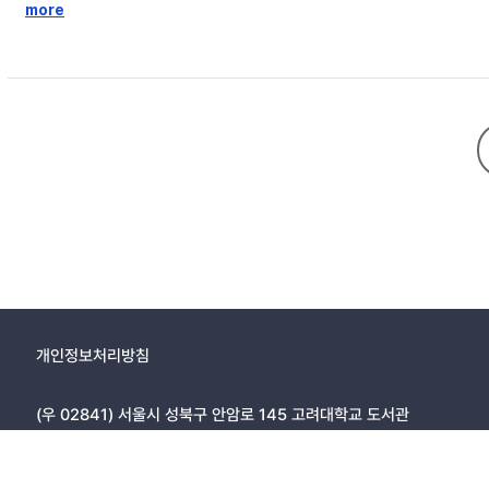
특성을 수정한 뒤 최종 합의안을 마련하였다. 이때 최종 합의된 초등 저학
more
역 50개로 도출되었다. 연구결과에서는 본 연구의 제한점과 더불어 저학년
개인정보처리방침
(우 02841) 서울시 성북구 안암로 145 고려대학교 도서관
Copyright © 2005, KOREA UNIVERSITY LIBRARY. All rights r